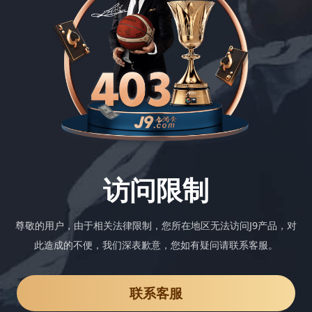
访问限制
尊敬的用户，由于相关法律限制，您所在地区无法访问J9产品，对
此造成的不便，我们深表歉意，您如有疑问请联系客服。
联系客服