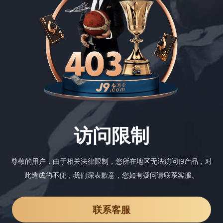
访问限制
尊敬的用户，由于相关法律限制，您所在地区无法访问J9产品，对
此造成的不便，我们深表歉意，您如有疑问请联系客服。
联系客服